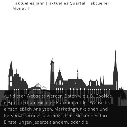
[
aktuelles Jahr
|
aktuelles Quartal
|
aktueller
Monat
]
Auf dieser Webseite werden Daten wie z.B. Cookies
gespeichert um wichtige Funktionen der Webseite,
einschließlich Analysen, Marketingfunktionen und
copyright 2025 | Stadt Mülheim-Kärlich
Personalisierung zu ermöglichen. Sie können Ihre
Einstellungen jederzeit ändern, oder die