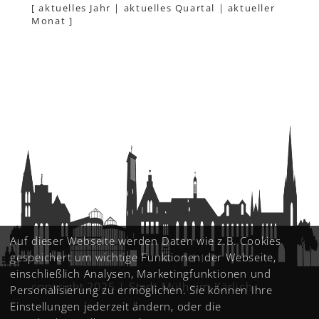
[
aktuelles Jahr
|
aktuelles Quartal
|
aktueller
Monat
]
Auf dieser Webseite werden Daten wie z.B. Cookies
gespeichert um wichtige Funktionen der Webseite,
einschließlich Analysen, Marketingfunktionen und
copyright 2025 | Stadt Mülheim-Kärlich
Personalisierung zu ermöglichen. Sie können Ihre
Einstellungen jederzeit ändern, oder die