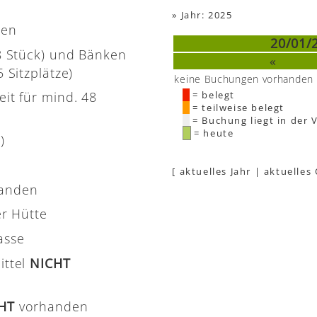
»
Jahr: 2025
nen
20/01/
(8 Stück) und Bänken
«
 Sitzplätze)
keine Buchungen vorhanden
eit für mind. 48
= belegt
= teilweise belegt
= Buchung liegt in der 
= heute
)
[
aktuelles Jahr
|
aktuelles
handen
er Hütte
asse
ittel
NICHT
CHT
vorhanden