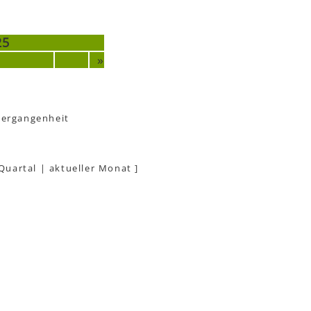
25
»
Vergangenheit
 Quartal
|
aktueller Monat
]