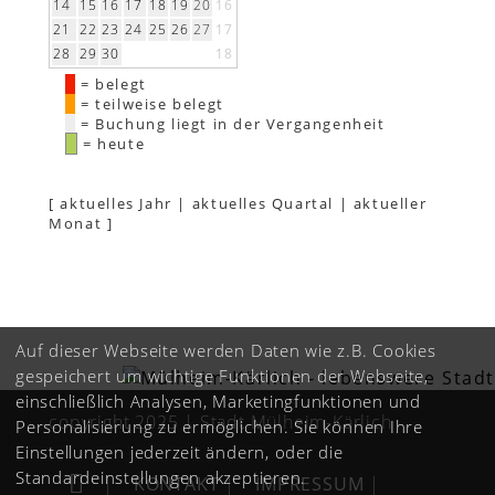
14
15
16
17
18
19
20
16
21
22
23
24
25
26
27
17
28
29
30
18
= belegt
= teilweise belegt
= Buchung liegt in der Vergangenheit
= heute
[
aktuelles Jahr
|
aktuelles Quartal
|
aktueller
Monat
]
Auf dieser Webseite werden Daten wie z.B. Cookies
gespeichert um wichtige Funktionen der Webseite,
einschließlich Analysen, Marketingfunktionen und
copyright 2025 | Stadt Mülheim-Kärlich
Personalisierung zu ermöglichen. Sie können Ihre
Einstellungen jederzeit ändern, oder die
Standardeinstellungen akzeptieren.
|
KONTAKT
|
IMPRESSUM
|