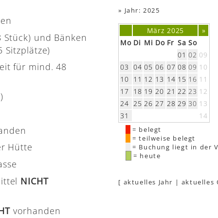
»
Jahr: 2025
nen
März 2025
»
(8 Stück) und Bänken
Mo
Di
Mi
Do
Fr
Sa
So
 Sitzplätze)
01
02
09
eit für mind. 48
03
04
05
06
07
08
09
10
10
11
12
13
14
15
16
11
17
18
19
20
21
22
23
12
)
24
25
26
27
28
29
30
13
31
14
handen
= belegt
= teilweise belegt
er Hütte
= Buchung liegt in der 
= heute
asse
ittel
NICHT
[
aktuelles Jahr
|
aktuelles
CHT
vorhanden