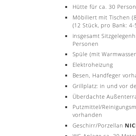
Hütte für ca. 30 Perso
Möbiliert mit Tischen 
(12 Stück, pro Bank: 4-5
insgesamt Sitzgelegenh
Personen
Spüle (mit Warmwasser
Elektroheizung
Besen, Handfeger vor
Grillplatz: in und vor d
Überdachte Außenterr
Putzmittel/Reinigungsm
vorhanden
Geschirr/Porzellan
NI
WC-Anlage ca. 30 Meter