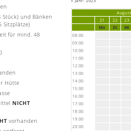
»
Jahr: 2023
nen
Augus
(8 Stück) und Bänken
21
22
23
 Sitzplätze)
Mo
Di
Mi
eit für mind. 48
08:00
09:00
10:00
)
11:00
12:00
handen
13:00
14:00
er Hütte
15:00
asse
16:00
ittel
NICHT
17:00
18:00
19:00
CHT
vorhanden
20:00
 entfernt