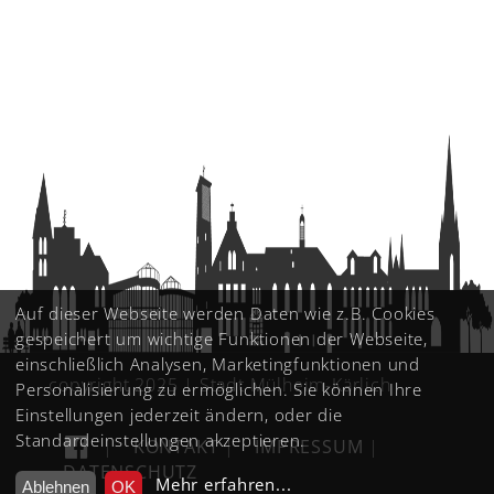
Auf dieser Webseite werden Daten wie z.B. Cookies
gespeichert um wichtige Funktionen der Webseite,
einschließlich Analysen, Marketingfunktionen und
copyright 2025 | Stadt Mülheim-Kärlich
Personalisierung zu ermöglichen. Sie können Ihre
Einstellungen jederzeit ändern, oder die
Standardeinstellungen akzeptieren.
|
KONTAKT
|
IMPRESSUM
|
DATENSCHUTZ
Mehr erfahren
...
Ablehnen
OK